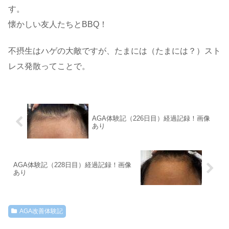
す。
懐かしい友人たちとBBQ！
不摂生はハゲの大敵ですが、たまには（たまには？）スト
レス発散ってことで。
AGA体験記（226日目）経過記録！画像
あり
AGA体験記（228日目）経過記録！画像
あり
AGA改善体験記