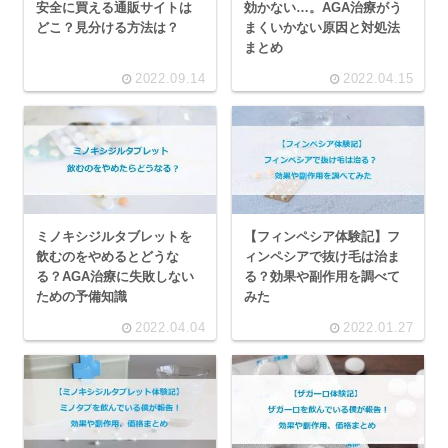
安全に買える通販サイトは
効かない…。AGA治療がう
どこ？見分ける方法は？
まくいかない原因と対処法
まとめ
2022.09.14
2022.04.15
ミノキシジルタブレットを
【フィンペシア体験記】フ
飲むのをやめるとどうな
ィンペシアで抜け毛は治ま
る？AGA治療に失敗しない
る？効果や副作用を調べて
ための予備知識
みた
2022.04.04
2022.01.27