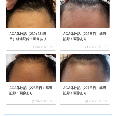
AGA体験記（230+231日
AGA体験記（229日目）経過
目）経過記録！画像あり
記録！画像あり
2022.07.19
2022.07.17
AGA体験記（228日目）経過
AGA体験記（227日目）経過
記録！画像あり
記録！画像あり
2022.07.16
2022.07.15