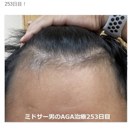
253日目！