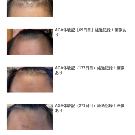
AGA体験記【69日目】経過記録！画像あ
り
AGA体験記（137日目）経過記録！画像
あり
AGA体験記（271日目）経過記録！画像
あり