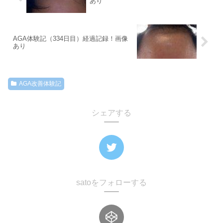
あり
AGA体験記（334日目）経過記録！画像
あり
AGA改善体験記
シェアする
satoをフォローする