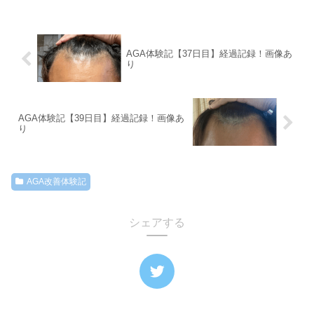
AGA体験記【37日目】経過記録！画像あ
り
AGA体験記【39日目】経過記録！画像あ
り
AGA改善体験記
シェアする