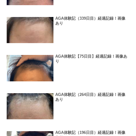
AGA体験記（339日目）経過記録！画像
あり
AGA体験記【75日目】経過記録！画像あ
り
AGA体験記（264日目）経過記録！画像
あり
AGA体験記（196日目）経過記録！画像