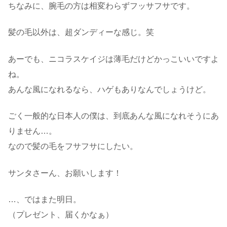
ちなみに、腕毛の方は相変わらずフッサフサです。
髪の毛以外は、超ダンディーな感じ。笑
あーでも、ニコラスケイジは薄毛だけどかっこいいですよ
ね。
あんな風になれるなら、ハゲもありなんでしょうけど。
ごく一般的な日本人の僕は、到底あんな風になれそうにあ
りません…。
なので髪の毛をフサフサにしたい。
サンタさーん、お願いします！
…、ではまた明日。
（プレゼント、届くかなぁ）