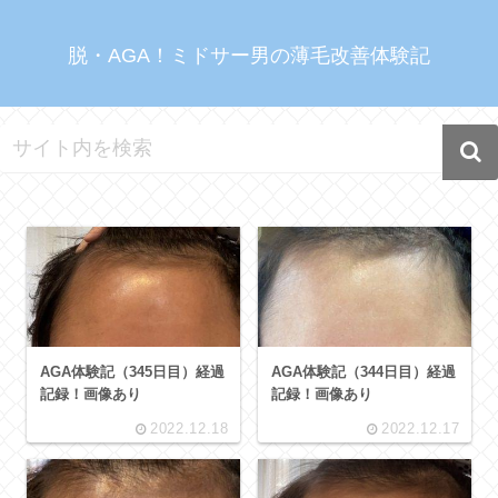
脱・AGA！ミドサー男の薄毛改善体験記
AGA体験記（345日目）経過
AGA体験記（344日目）経過
記録！画像あり
記録！画像あり
2022.12.18
2022.12.17