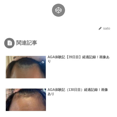
sato
関連記事
AGA体験記【39日目】経過記録！画像あ
り
AGA体験記（130日目）経過記録！画像
あり