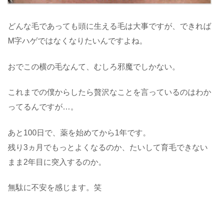
どんな毛であっても頭に生える毛は大事ですが、できれば
M字ハゲではなくなりたいんですよね。
おでこの横の毛なんて、むしろ邪魔でしかない。
これまでの僕からしたら贅沢なことを言っているのはわか
ってるんですが…。
あと100日で、薬を始めてから1年です。
残り3ヵ月でもっとよくなるのか、たいして育毛できない
まま2年目に突入するのか。
無駄に不安を感じます。笑