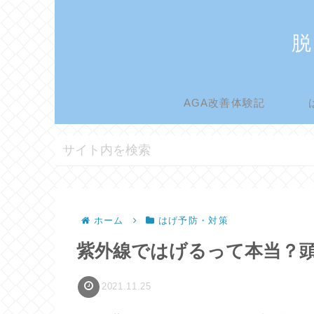
脱
AGA改善体験記
ホーム
はげ予防・対策
紫外線ではげるって本当？
2021.11.25