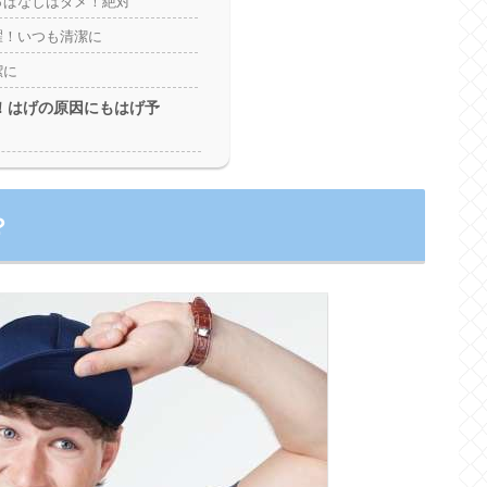
っぱなしはダメ！絶対
濯！いつも清潔に
潔に
！はげの原因にもはげ予
？